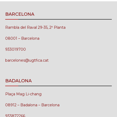
BARCELONA
Rambla del Raval 29-35, 2ª Planta
08001 – Barcelona
933019700
barcelones@ugtfica.cat
BADALONA
Plaça Mag Li-chang
08912 – Badalona – Barcelona
933872266