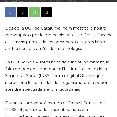
Per
wp1_ugtficabcn
-
874
0
1 d'abril de 2022
Des de la UGT de Catalunya, hem mostrat la nostra
preocupació per la bretxa digital, que dificulta l’accés
als serveis públics de les persones a certes edats o
amb dificultats en l’ús de la tecnologia.
La UGT Serveis Públics hem denunciat, novament, la
falta de personal que pateix l’Institut Nacional de la
Seguretat Social (INSS) i hem exigit al Govern que
incrementi les plantilles de l’organisme per a poder
atendre adequadament la ciutadania.
Durant la intervenció avui en el Consell General de
l’INSS, el portaveu del sindicat ha acusat a
l’Administració de passivitat davant l’interminable i