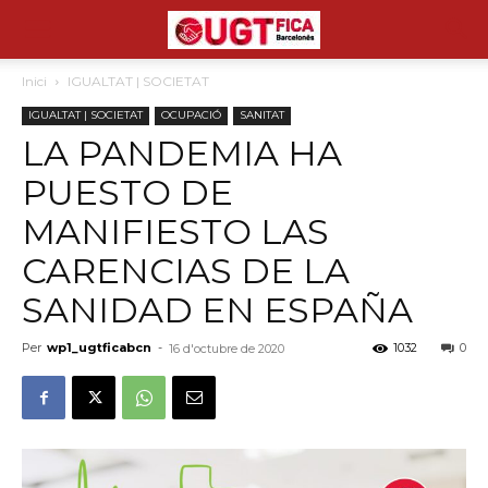
Inici
IGUALTAT | SOCIETAT
IGUALTAT | SOCIETAT
OCUPACIÓ
SANITAT
LA PANDEMIA HA
PUESTO DE
MANIFIESTO LAS
CARENCIAS DE LA
SANIDAD EN ESPAÑA
Per
wp1_ugtficabcn
-
1032
0
16 d'octubre de 2020