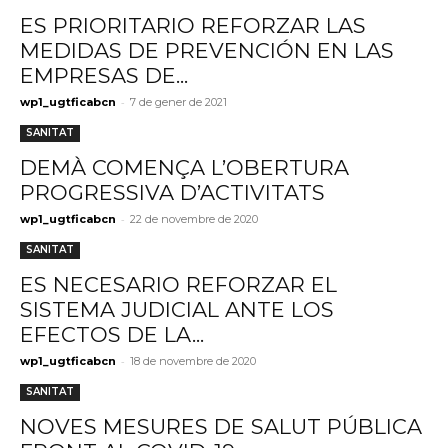
ES PRIORITARIO REFORZAR LAS
MEDIDAS DE PREVENCIÓN EN LAS
EMPRESAS DE...
-
wp1_ugtficabcn
7 de gener de 2021
SANITAT
DEMÀ COMENÇA L’OBERTURA
PROGRESSIVA D’ACTIVITATS
-
wp1_ugtficabcn
22 de novembre de 2020
SANITAT
ES NECESARIO REFORZAR EL
SISTEMA JUDICIAL ANTE LOS
EFECTOS DE LA...
-
wp1_ugtficabcn
18 de novembre de 2020
SANITAT
NOVES MESURES DE SALUT PÚBLICA