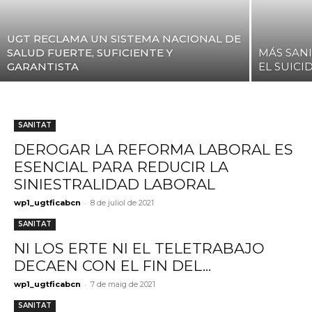
UGT RECLAMA UN SISTEMA NACIONAL DE
SALUD FUERTE, SUFICIENTE Y
MÁS SAN
GARANTISTA
EL SUICI
SANITAT
DEROGAR LA REFORMA LABORAL ES
ESENCIAL PARA REDUCIR LA
SINIESTRALIDAD LABORAL
-
wp1_ugtficabcn
8 de juliol de 2021
SANITAT
NI LOS ERTE NI EL TELETRABAJO
DECAEN CON EL FIN DEL...
-
wp1_ugtficabcn
7 de maig de 2021
SANITAT