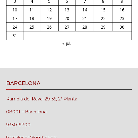
3
4
5
6
7
8
9
10
11
12
13
14
15
16
17
18
19
20
21
22
23
24
25
26
27
28
29
30
31
« jul.
BARCELONA
Rambla del Raval 29-35, 2ª Planta
08001 – Barcelona
933019700
barcelones@ugtfica.cat