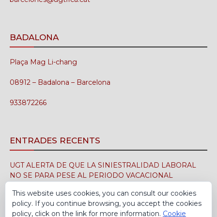
BADALONA
Plaça Mag Li-chang
08912 – Badalona – Barcelona
933872266
ENTRADES RECENTS
UGT ALERTA DE QUE LA SINIESTRALIDAD LABORAL
NO SE PARA PESE AL PERIODO VACACIONAL
3 d'agost de 2026
This website uses cookies, you can consult our cookies
policy. If you continue browsing, you accept the cookies
UGT FICA FIRMA EN EL SIMA EL CONVENIO
policy, click on the link for more information.
Cookie
COLECTIVO DE LA INDUSTRIA DEL CALZADO PARA EL