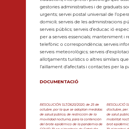
gestories administratives i de graduats so
urgents; servei postal universal de l’opera
domicili; serveis de les administracions 
serveis públics; serveis d’educac ió especi
per a serveis essencials; manteniment i 
telefònic o correspondència; serveis infor
serveis meteorològics; serveis d’explotaci
allotjaments turístics o altres similars qu
l’aïllament d’afectats i contactes per la
DOCUMENTACIÓ
RESOLUCIÓN SLT/2620/2020, de 25 de
RESOLUCIÓ SLT
octubre, por la que se adoptan medidas
d’octubre, per
de salud pública, de restricción de la
de salut públic
movilidad nocturna, para la contención
mobilitat noct
del brote epidémico de la pandemia de
brot epidèmic
COVID-19 en el territorio de Cataluña
19 al territori