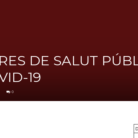
UGT
FICA
ES DE SALUT PÚBL
VID-19
del
0
Barcelonès
D