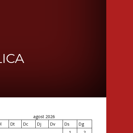
ICA
agost 2026
l
Dt
Dc
Dj
Dv
Ds
Dg
1
2