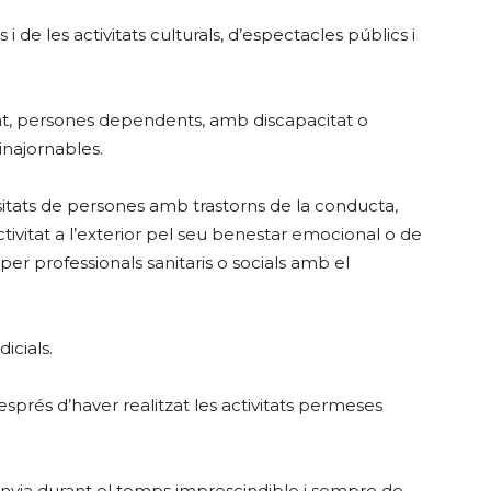
i de les activitats culturals, d’espectacles públics i
t, persones dependents, amb discapacitat o
inajornables.
itats de persones amb trastorns de la conducta,
ctivitat a l’exterior pel seu benestar emocional o de
per professionals sanitaris o socials amb el
icials.
esprés d’haver realitzat les activitats permeses
yia durant el temps imprescindible i sempre de