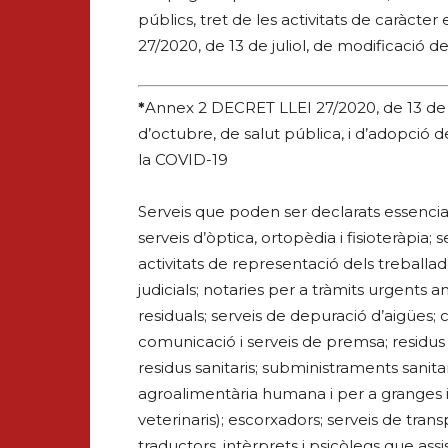
públics, tret de les activitats de caràcter
27/2020, de 13 de juliol, de modificació d
*
Annex 2 DECRET LLEI 27/2020, de 13 de ju
d’octubre, de salut pública, i d’adopció d
la COVID-19
Serveis que poden ser declarats essencial
serveis d’òptica, ortopèdia i fisioteràpia; s
activitats de representació dels treballado
judicials; notaries per a tràmits urgents a
residuals; serveis de depuració d’aigües;
comunicació i serveis de premsa; residus u
residus sanitaris; subministraments sanitar
agroalimentària humana i per a granges i 
veterinaris); escorxadors; serveis de tran
traductors, intèrprets i psicòlegs que assi