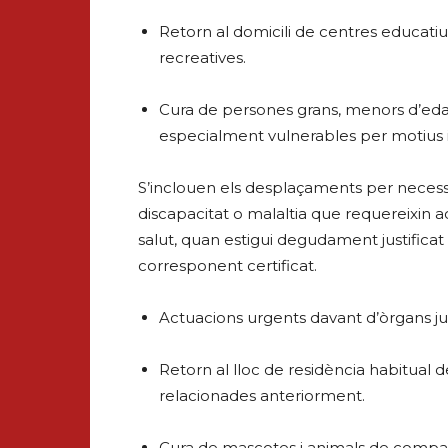
Retorn al domicili de centres educatius 
recreatives.
Cura de persones grans, menors d’eda
especialment vulnerables per motius 
S’inclouen els desplaçaments per necess
discapacitat o malaltia que requereixin a
salut, quan estigui degudament justificat 
corresponent certificat.
Actuacions urgents davant d’òrgans jud
Retorn al lloc de residència habitual d
relacionades anteriorment.
Cura de mascotes i animals de compan