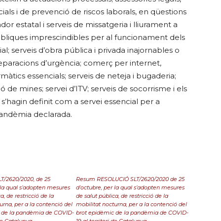
cials i de prevenció de riscos laborals, en qüestions
dor estatal i serveis de missatgeria i lliurament a
públiques imprescindibles per al funcionament dels
al; serveis d’obra pública i privada inajornables o
reparacions d’urgència; comerç per internet,
màtics essencials; serveis de neteja i bugaderia;
ó de mines; servei d’ITV; serveis de socorrisme i els
e s’hagin definit com a servei essencial per a
 pandèmia declarada.
/2620/2020, de 25
Resum RESOLUCIÓ SLT/2620/2020 de 25
 la qual s’adopten mesures
d’octubre, per la qual s’adopten mesures
a, de restricció de la
de salut pública, de restricció de la
urna, per a la contenció del
mobilitat nocturna, per a la contenció del
 de la pandèmia de COVID-
brot epidèmic de la pandèmia de COVID-
 de Catalunya
19 al territori de Catalunya