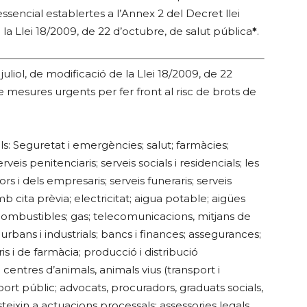
 essencial establertes a l’Annex 2 del Decret llei
e la Llei 18/2009, de 22 d’octubre, de salut pública
*
.
liol, de modificació de la Llei 18/2009, de 22
e mesures urgents per fer front al risc de brots de
s: Seguretat i emergències; salut; farmàcies;
erveis penitenciaris; serveis socials i residencials; les
rs i dels empresaris; serveis funeraris; serveis
mb cita prèvia; electricitat; aigua potable; aigües
 combustibles; gas; telecomunicacions, mitjans de
rbans i industrials; bancs i finances; assegurances;
is i de farmàcia; producció i distribució
centres d’animals, animals vius (transport i
sport públic; advocats, procuradors, graduats socials,
steixin a actuacions processals; assessories legals,