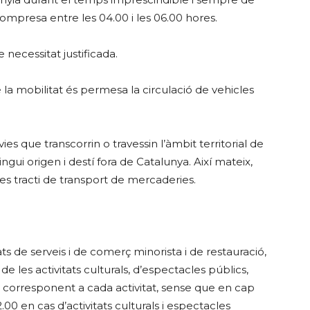
compresa entre les 04.00 i les 06.00 hores.
e necessitat justificada.
e la mobilitat és permesa la circulació de vehicles
vies que transcorrin o travessin l’àmbit territorial de
ui origen i destí fora de Catalunya. Així mateix,
s tracti de transport de mercaderies.
tats de serveis i de comerç minorista i de restauració,
i de les activitats culturals, d’espectacles públics,
el corresponent a cada activitat, sense que en cap
.00 en cas d’activitats culturals i espectacles