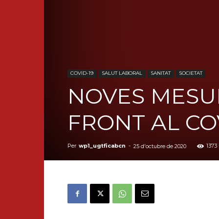
COVID-19
SALUT LABORAL
SANITAT
SOCIETAT
NOVES MESUR
FRONT AL CO
Per
wp1_ugtficabcn
-
1373
25 d'octubre de 2020