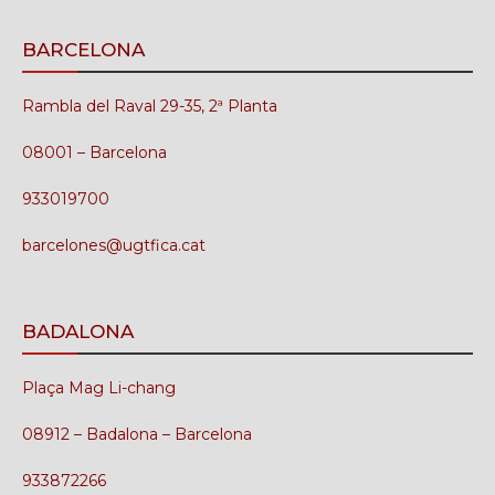
BARCELONA
Rambla del Raval 29-35, 2ª Planta
08001 – Barcelona
933019700
barcelones@ugtfica.cat
BADALONA
Plaça Mag Li-chang
08912 – Badalona – Barcelona
933872266