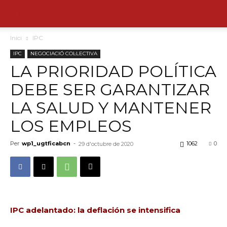
Inici
IPC
IPC
NEGOCIACIÓ COL·LECTIVA
LA PRIORIDAD POLÍTICA
DEBE SER GARANTIZAR
LA SALUD Y MANTENER
LOS EMPLEOS
Per
wp1_ugtficabcn
-
1062
0
29 d'octubre de 2020
IPC adelantado: la deflación se intensifica