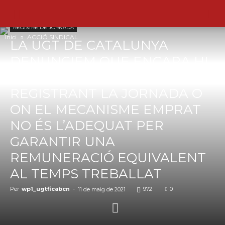
ACCIÓ SINDICAL
CONTROL HORARI
JORNADA LABORAL
REGISTRE DE JORNADA
Inici
ACCIÓ SINDICAL
LA UGT DE CATALUNYA
DENUNCIEM QUE ENCARA HI
HA EMPRESES ON NO S’ESTÀ
REGISTRANT LA JORNADA O
ON EL MECANISME EMPRAT
NO ÉS L’ADEQUAT PER
GARANTIR UNA
REMUNERACIÓ EQUIVALENT
AL TEMPS TREBALLAT
Per
wp1_ugtficabcn
-
972
0
11 de maig de 2021