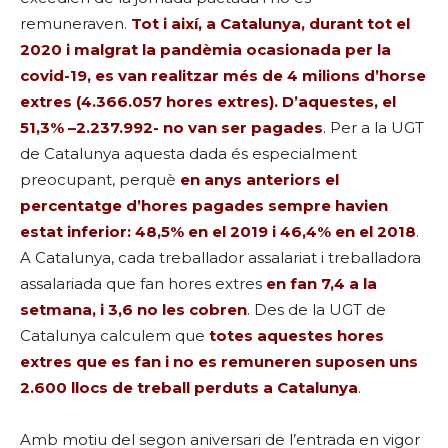
remuneraven.
Tot i així, a Catalunya, durant tot el
2020 i malgrat la pandèmia ocasionada per la
covid-19, es van realitzar més de 4 milions d’horse
extres (4.366.057 hores extres). D’aquestes, el
51,3% –2.237.992- no van ser pagades
.
Per a la UGT
de Catalunya aquesta dada és especialment
preocupant, perquè
en anys anteriors el
percentatge d’hores pagades sempre havien
estat inferior: 48,5% en el 2019 i 46,4% en el 2018
.
A Catalunya, cada treballador assalariat i treballadora
assalariada que fan hores extres
en fan 7,4 a la
setmana, i 3,6 no les cobren
. Des de la UGT de
Catalunya calculem que
totes aquestes hores
extres que es fan i no es remuneren suposen uns
2.600 llocs de treball perduts a Catalunya
.
Amb motiu del segon aniversari de l’entrada en vigor