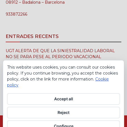
08912 – Badalona – Barcelona
933872266
ENTRADES RECENTS
UGT ALERTA DE QUE LA SINIESTRALIDAD LABORAL
NO SE PARA PESE AL PERIODO VACACIONAL
3 d'agost de 2026
This website uses cookies, you can consult our cookies
policy. If you continue browsing, you accept the cookies
UGT FICA FIRMA EN EL SIMA EL CONVENIO
policy, click on the link for more information.
Cookie
COLECTIVO DE LA INDUSTRIA DEL CALZADO PARA EL
policy
PERÍODO 2026-2029
30 de juliol de 2026
Accept all
Reject
Avís Legal
Política de cookies
Configure