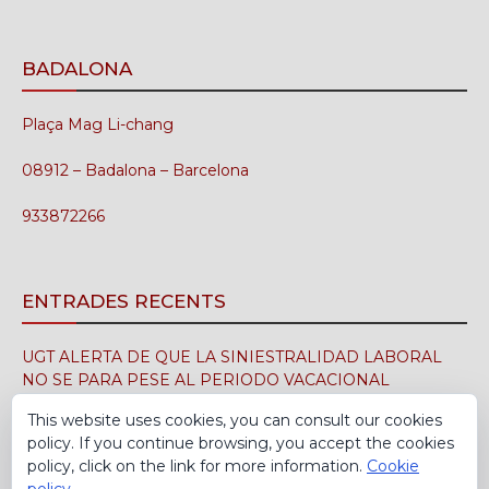
BADALONA
Plaça Mag Li-chang
08912 – Badalona – Barcelona
933872266
ENTRADES RECENTS
UGT ALERTA DE QUE LA SINIESTRALIDAD LABORAL
NO SE PARA PESE AL PERIODO VACACIONAL
3 d'agost de 2026
This website uses cookies, you can consult our cookies
policy. If you continue browsing, you accept the cookies
UGT FICA FIRMA EN EL SIMA EL CONVENIO
policy, click on the link for more information.
Cookie
COLECTIVO DE LA INDUSTRIA DEL CALZADO PARA EL