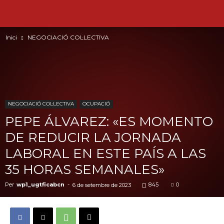
Inici
NEGOCIACIÓ COL·LECTIVA
NEGOCIACIÓ COL·LECTIVA
OCUPACIÓ
PEPE ÁLVAREZ: «ES MOMENTO
DE REDUCIR LA JORNADA
LABORAL EN ESTE PAÍS A LAS
35 HORAS SEMANALES»
Per
wp1_ugtficabcn
-
845
0
6 de setembre de 2023