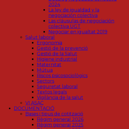
2024
La ley de igualdad y la
negociación colectiva
Las cláusulas de negociación
colectiva UGT
Negociar en igualtat 2019
Salut laboral
Ergonomia
Gestió de la prevenció
Gestió de la Salut
Higiene industrial
Maternitat
Mútua
Riscos psicosociològics
Sectors
Seguretat laboral
Textos legals
Vigilància de la salut
VI ASAC
DOCUMENTACIÓ
Bases i tipus de cotització
Règim general 2026
Règim general 2025