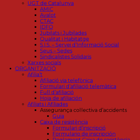
UGT de Catalunya
AMIC
Avalot
CTAC
IDFO
Jubilats i Jubilades
Qualitat i Habitatge
S.I.S. – Servei d’Informació Social
Seus – Sedes
Sindicalistes Solidaris
Xarxes socials
ORGANITZACIÓ
Afilia’t
Afiliació via telefònica
Formulari d’afiliació telemàtica
Full d’afiliació
Hoja de afiliación
Afiliats i Afiliades
Assegurança col·lectiva d’accidents
Guia
Caixa de resistència
Formulari d’inscripció
Formulario de inscripción
Reglament Caixa de resistència