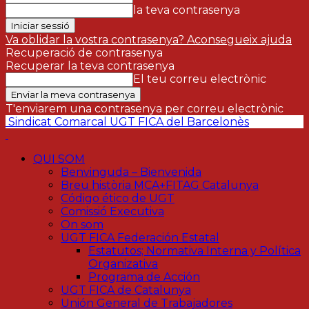
la teva contrasenya
Va oblidar la vostra contrasenya? Aconsegueix ajuda
Recuperació de contrasenya
Recuperar la teva contrasenya
El teu correu electrònic
T'enviarem una contrasenya per correu electrònic
Sindicat Comarcal UGT FICA del Barcelonès
QUI SOM
Benvinguda – Bienvenida
Breu història MCA+FITAG Catalunya
Código ético de UGT
Comissió Executiva
On som
UGT FICA Federación Estatal
Estatutos; Normativa Interna y Política
Organizativa
Programa de Acción
UGT FICA de Catalunya
Unión General de Trabajadores