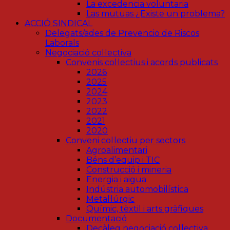
La excedencia voluntaria
Las mutuas ¿Existe un problema?
ACCIÓ SINDICAL
Delegats/ades de Prevenciö de Riscos
Laborals
Negociació col·lectiva
Convenis col·lectius i acords publicats
2026
2025
2024
2023
2022
2021
2020
Conveni col·lectiu per sectors
Agroalimentari
Béns d’equip i TIC
Construcció i mineria
Energia i aigua
Indústria automobilística
Metal·lúrgic
Químic, tèxtil i arts gràfiques
Documentació
Decàleg negociació col·lectiva