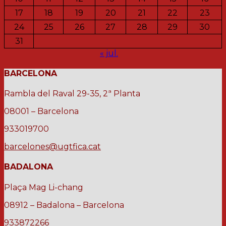
17
18
19
20
21
22
23
24
25
26
27
28
29
30
31
« jul.
BARCELONA
Rambla del Raval 29-35, 2ª Planta
08001 – Barcelona
933019700
barcelones@ugtfica.cat
BADALONA
Plaça Mag Li-chang
08912 – Badalona – Barcelona
933872266