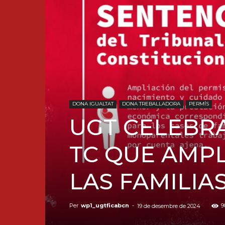
DONA IGUALTAT
DONA TREBALLADORA
PERMÍS
UGT CELEBRA
TC QUE AMP
LAS FAMILI
Per
wp1_ugtficabcn
-
9
19 de desembre de 2024