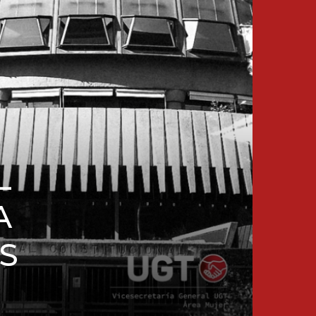
L
A
S