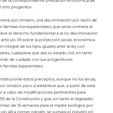
 y de la correspondiente prestación económica de
l otro progenitor.
nera, por omisión, una discriminación por razón de
n familias monoparentales, que sería contraria al
sobre el derecho fundamental a la no discriminación
artículo 39 sobre la protección social, económica
n integral de los hijos, iguales ante la ley con
dres, cualquiera que sea su estado civil, en tanto
riodo de cuidado con sus progenitores
n familias biparentales.
nstitucional estos preceptos, aunque no los anula,
 por omisión, pero si establece que, a partir de esta
ar a cabo las modificaciones pertinentes para
 39 de la Constitución y que, en tanto el legislador
ermiso de 16 semanas para la madre biológica por
ulo 48.4 primer párrafo, se sumará el previsto en