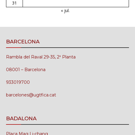
31
« jul.
BARCELONA
Rambla del Raval 29-35, 2ª Planta
08001 – Barcelona
933019700
barcelones@ugtfica.cat
BADALONA
Plaça Mag Li-chang