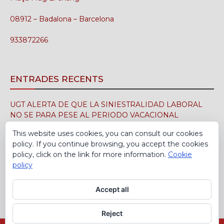
08912 – Badalona – Barcelona
933872266
ENTRADES RECENTS
UGT ALERTA DE QUE LA SINIESTRALIDAD LABORAL
NO SE PARA PESE AL PERIODO VACACIONAL
3 d'agost de 2026
This website uses cookies, you can consult our cookies
policy. If you continue browsing, you accept the cookies
UGT FICA FIRMA EN EL SIMA EL CONVENIO
policy, click on the link for more information.
Cookie
COLECTIVO DE LA INDUSTRIA DEL CALZADO PARA EL
policy
PERÍODO 2026-2029
30 de juliol de 2026
Accept all
Reject