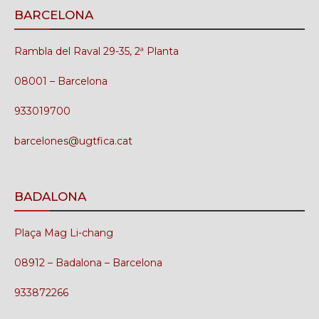
BARCELONA
Rambla del Raval 29-35, 2ª Planta
08001 – Barcelona
933019700
barcelones@ugtfica.cat
BADALONA
Plaça Mag Li-chang
08912 – Badalona – Barcelona
933872266