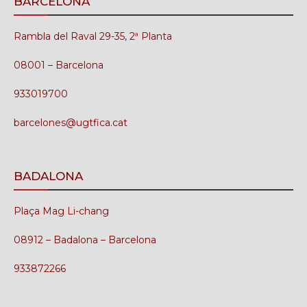
BARCELONA
Rambla del Raval 29-35, 2ª Planta
08001 – Barcelona
933019700
barcelones@ugtfica.cat
BADALONA
Plaça Mag Li-chang
08912 – Badalona – Barcelona
933872266