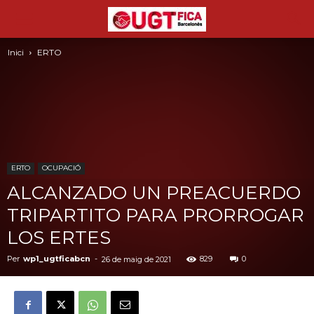
Inici
ERTO
ERTO
OCUPACIÓ
ALCANZADO UN PREACUERDO
TRIPARTITO PARA PRORROGAR
LOS ERTES
Per
wp1_ugtficabcn
-
829
0
26 de maig de 2021