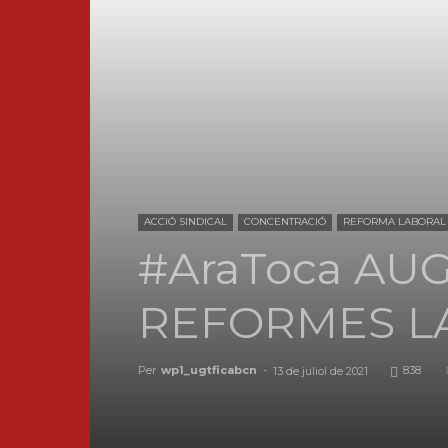
ACCIÓ SINDICAL
CONCENTRACIÓ
REFORMA LABORAL
#AraToca AU
REFORMES L
Per
wp1_ugtficabcn
-
838
13 de juliol de 2021