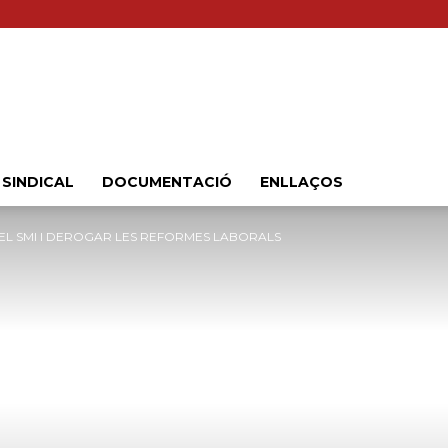
Sindicat
 SINDICAL
DOCUMENTACIÓ
ENLLAÇOS
EL SMI I DEROGAR LES REFORMES LABORALS
Comarcal
UGT