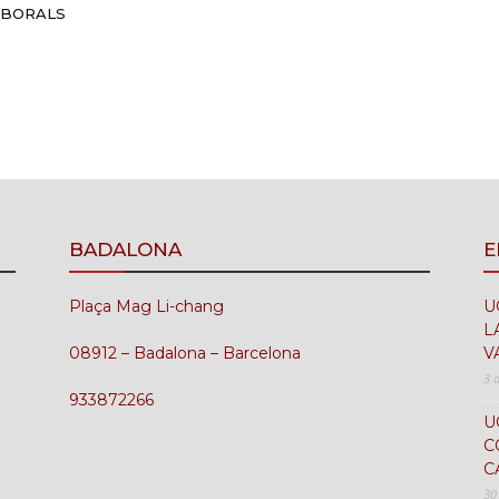
ABORALS
BADALONA
E
Plaça Mag Li-chang
U
L
08912 – Badalona – Barcelona
V
3 
933872266
U
C
C
30