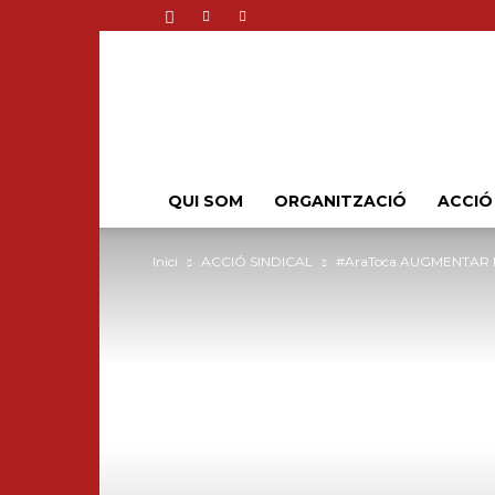
QUI SOM
ORGANITZACIÓ
ACCIÓ
Inici
ACCIÓ SINDICAL
#AraToca AUGMENTAR 