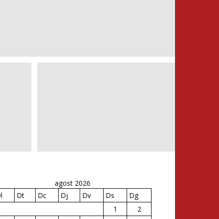
agost 2026
l
Dt
Dc
Dj
Dv
Ds
Dg
1
2