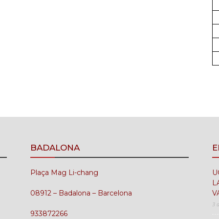
BADALONA
E
Plaça Mag Li-chang
U
L
08912 – Badalona – Barcelona
V
3 
933872266