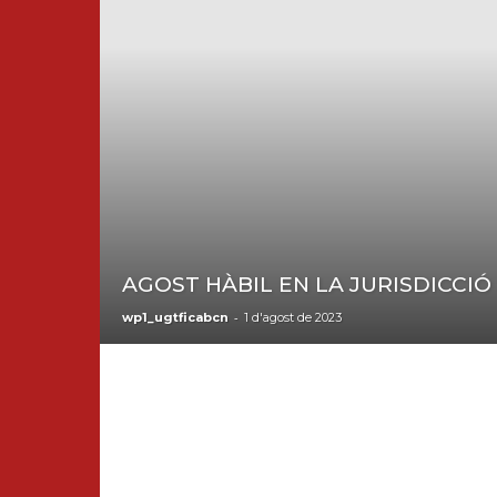
AGOST HÀBIL EN LA JURISDICCIÓ
-
wp1_ugtficabcn
1 d'agost de 2023