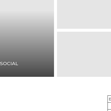
UGT
FICA
 SOCIAL
del
Barcelonès
D