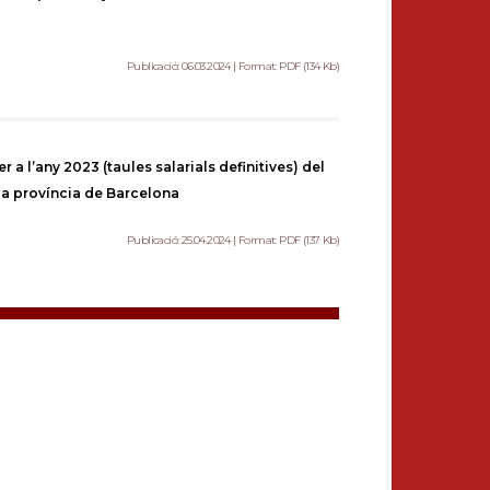
Publicació: 06.03.2024 | Format: PDF (134 Kb)
 a l’any 2023 (taules salarials definitives) del
 la província de Barcelona
Publicació: 25.04.2024 | Format: PDF (137 Kb)