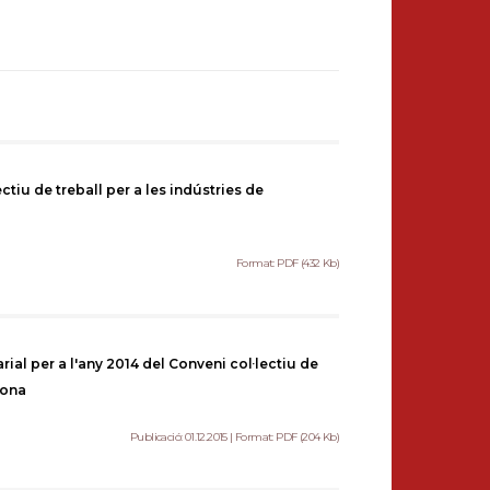
ctiu de treball per a les indústries de
Format: PDF (432 Kb)
ial per a l'any 2014 del Conveni col·lectiu de
lona
Publicació: 01.12.2015 | Format: PDF (204 Kb)