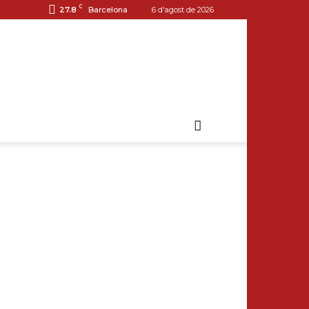
C
27.8
Barcelona
6 d'agost de 2026
R DE LES
TS DE FORMIGÓ
E BARCELONA