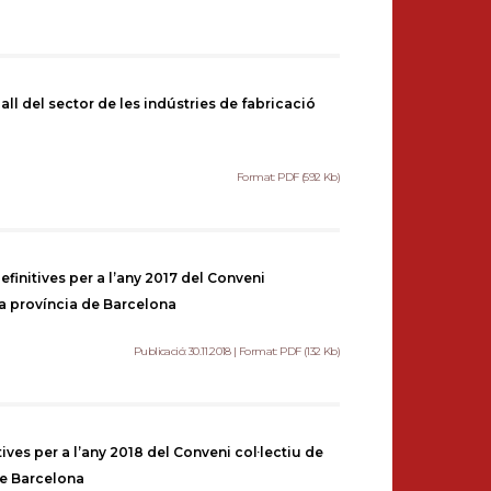
all del sector de les indústries de fabricació
Format: PDF (592 Kb)
finitives per a l’any 2017 del Conveni
 la província de Barcelona
Publicació: 30.11.2018 | Format: PDF (132 Kb)
tives per a l’any 2018 del Conveni col·lectiu de
 de Barcelona