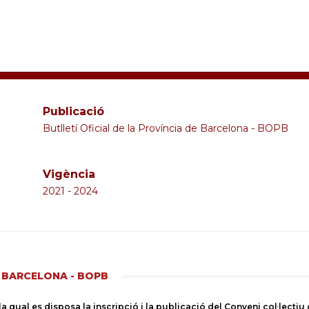
FICA
Publicació
Butlletí Oficial de la Província de Barcelona - BOPB
del
Vigència
2021 - 2024
Barcelonès
E BARCELONA - BOPB
ual es disposa la inscripció i la publicació del Conveni col·lectiu d