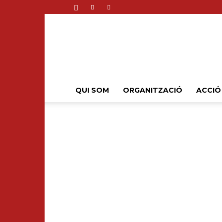
QUI SOM
ORGANITZACIÓ
ACCIÓ
CONVENI COL·L
INDÚSTRIES DE
I DERIVATS DE