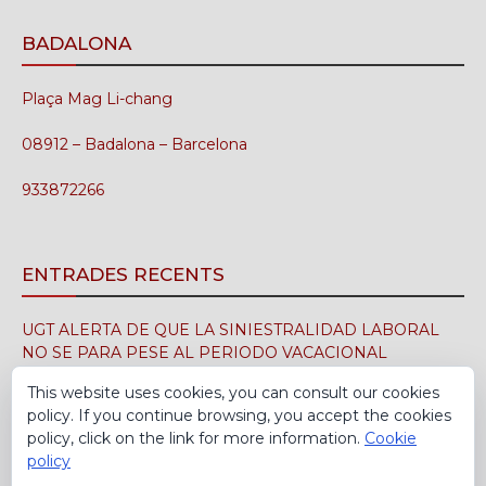
BADALONA
Plaça Mag Li-chang
08912 – Badalona – Barcelona
933872266
ENTRADES RECENTS
UGT ALERTA DE QUE LA SINIESTRALIDAD LABORAL
NO SE PARA PESE AL PERIODO VACACIONAL
3 d'agost de 2026
This website uses cookies, you can consult our cookies
policy. If you continue browsing, you accept the cookies
UGT FICA FIRMA EN EL SIMA EL CONVENIO
policy, click on the link for more information.
Cookie
COLECTIVO DE LA INDUSTRIA DEL CALZADO PARA EL
policy
PERÍODO 2026-2029