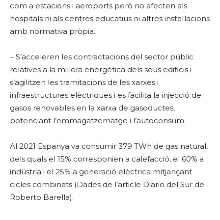
com a estacions i aeroports però no afecten als
hospitals ni als centres educatius ni altres instal·lacions
amb normativa pròpia.
– S’acceleren les contractacions del sector públic
relatives a la millora energètica dels seus edificis i
s’agilitzen les tramitacions de les xarxes i
infraestructures elèctriques i es facilita la injecció de
gasos renovables en la xarxa de gasoductes,
potenciant l’emmagatzematge i l’autoconsum.
Al 2021 Espanya va consumir 379 TWh de gas natural,
dels quals el 15% corresponien a calefacció, el 60% a
indústria i el 25% a generació elèctrica mitjançant
cicles combinats (Dades de l’article Diario del Sur de
Roberto Barella).