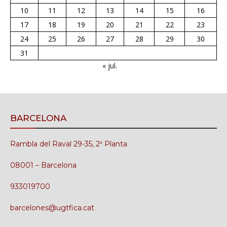
10
11
12
13
14
15
16
17
18
19
20
21
22
23
24
25
26
27
28
29
30
31
« jul.
BARCELONA
Rambla del Raval 29-35, 2ª Planta
08001 – Barcelona
933019700
barcelones@ugtfica.cat