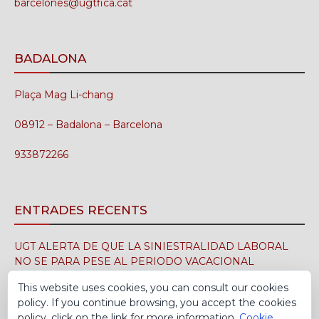
barcelones@ugtfica.cat
BADALONA
Plaça Mag Li-chang
08912 – Badalona – Barcelona
933872266
ENTRADES RECENTS
UGT ALERTA DE QUE LA SINIESTRALIDAD LABORAL
NO SE PARA PESE AL PERIODO VACACIONAL
3 d'agost de 2026
This website uses cookies, you can consult our cookies
policy. If you continue browsing, you accept the cookies
UGT FICA FIRMA EN EL SIMA EL CONVENIO
policy, click on the link for more information.
Cookie