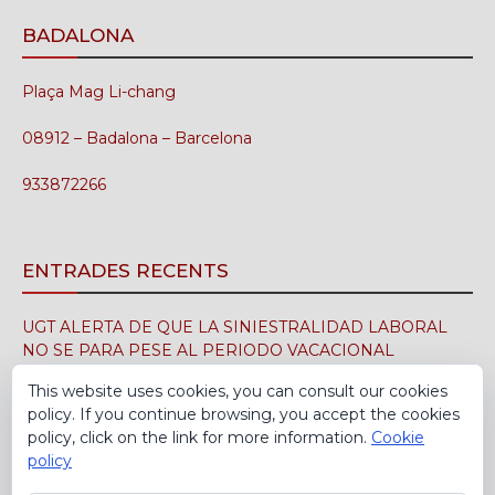
BADALONA
Plaça Mag Li-chang
08912 – Badalona – Barcelona
933872266
ENTRADES RECENTS
UGT ALERTA DE QUE LA SINIESTRALIDAD LABORAL
NO SE PARA PESE AL PERIODO VACACIONAL
3 d'agost de 2026
This website uses cookies, you can consult our cookies
policy. If you continue browsing, you accept the cookies
UGT FICA FIRMA EN EL SIMA EL CONVENIO
policy, click on the link for more information.
Cookie
COLECTIVO DE LA INDUSTRIA DEL CALZADO PARA EL
policy
PERÍODO 2026-2029
30 de juliol de 2026