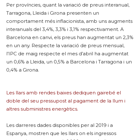
Per províncies, quant la variació de preus interanual,
Tarragona, Lleida i Girona presenten un
comportament més inflacionista, amb uns augments
interanuals del 3,4%, 3,3% i 3,1% respectivament. A
Barcelona en canvi, els preus han augmentat un 2,3%
en un any. Respecte la variació de preus mensual,
l’IPC de maig respecte el mes d’abril ha augmentat
un 0,6% a Lleida, un 0,5% a Barcelona i Tarragona i un
0,4% a Girona.
Les llars amb rendes baixes dediquen gairebé el
doble del seu pressupost al pagament de la llum i
altres subministres energètics.
Les darreres dades disponibles per al 2019 i a
Espanya, mostren que les llars on els ingressos