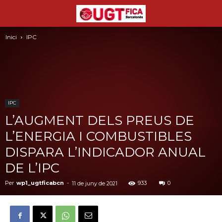
Inici
IPC
IPC
L’AUGMENT DELS PREUS DE
L’ENERGIA I COMBUSTIBLES
DISPARA L’INDICADOR ANUAL
DE L’IPC
Per
wp1_ugtficabcn
-
933
0
11 de juny de 2021