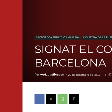
SECTOR CONSTRUCCIÓ I MINERIA
INDÚSTRIA DE LA FUS
SIGNAT EL C
BARCELONA
Per
wp1_ugtficabcn
-
97
20 de desembre de 2023