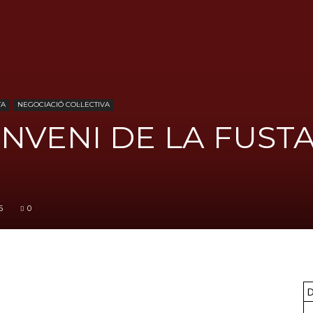
FICA
TA
NEGOCIACIÓ COL·LECTIVA
ONVENI DE LA FUST
del
5
0
Barcelonès
D