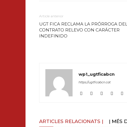
Article anterior
UGT FICA RECLAMA LA PRÓRROGA DE
CONTRATO RELEVO CON CARÁCTER
INDEFINIDO
wp1_ugtficabcn
https://ugtficabcn.cat
ARTICLES RELACIONATS |
| MÉS 