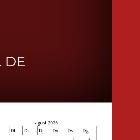
A DE
agost 2026
l
Dt
Dc
Dj
Dv
Ds
Dg
1
2