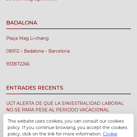
BADALONA
Plaça Mag Li-chang
08912 – Badalona – Barcelona
933872266
ENTRADES RECENTS
UGT ALERTA DE QUE LA SINIESTRALIDAD LABORAL
NO SE PARA PESE AL PERIODO VACACIONAL
3 d'agost de 2026
This website uses cookies, you can consult our cookies
policy. If you continue browsing, you accept the cookies
UGT FICA FIRMA EN EL SIMA EL CONVENIO
policy, click on the link for more information.
Cookie
COLECTIVO DE LA INDUSTRIA DEL CALZADO PARA EL