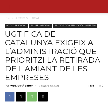
Inici
ACCIÓ SINDICAL
ACCIÓ SINDICAL
SALUT LABORAL
SECTOR CONSTRUCCIÓ I MINERIA
UGT FICA DE
CATALUNYA EXIGEIX A
L’ADMINISTRACIÓ QUE
PRIORITZI LA RETIRADA
DE L’AMIANT DE LES
EMPRESES
Per
wp1_ugtficabcn
-
868
0
14 d'abril de 2021