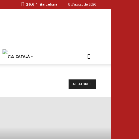
C
26.6
Barcelona
8 d'agost de 2026
CATALÀ
▼
ALEATORI