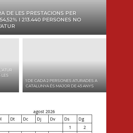
RA DE LES PRESTACIONS PER
4,52% I 213.440 PERSONES NO
’ATUR
L’ATUR
 LES
1 DE CADA 2 PERSONES ATURADES A
CATALUNYA ÉS MAJOR DE 45 ANYS
agost 2026
l
Dt
Dc
Dj
Dv
Ds
Dg
1
2