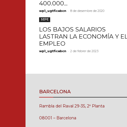
400.000...
-
wp1_ugtficabcn
8 de desembre de 2020
SEPE
LOS BAJOS SALARIOS
LASTRAN LA ECONOMÍA Y E
EMPLEO
-
wp1_ugtficabcn
2 de febrer de 2023
BARCELONA
Rambla del Raval 29-35, 2ª Planta
08001 – Barcelona