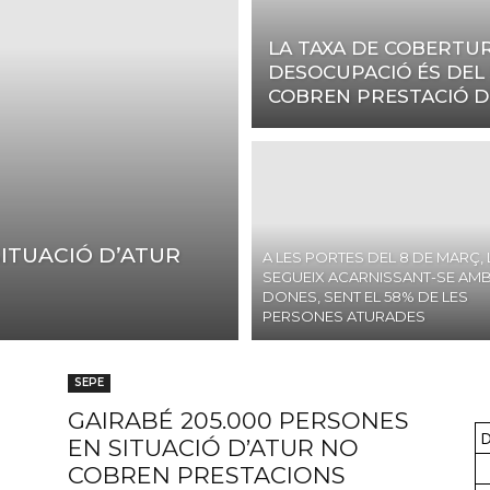
UGT
LA TAXA DE COBERTU
DESOCUPACIÓ ÉS DEL 5
COBREN PRESTACIÓ D
FICA
SITUACIÓ D’ATUR
A LES PORTES DEL 8 DE MARÇ, 
SEGUEIX ACARNISSANT-SE AMB
del
DONES, SENT EL 58% DE LES
PERSONES ATURADES
SEPE
GAIRABÉ 205.000 PERSONES
Barcelonès
D
EN SITUACIÓ D’ATUR NO
COBREN PRESTACIONS