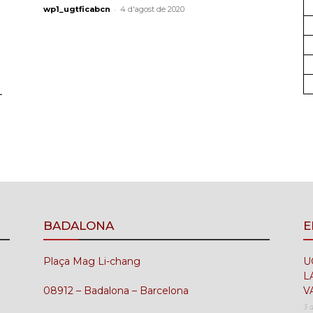
-
wp1_ugtficabcn
4 d'agost de 2020
L
BADALONA
E
Plaça Mag Li-chang
U
L
08912 – Badalona – Barcelona
V
3 