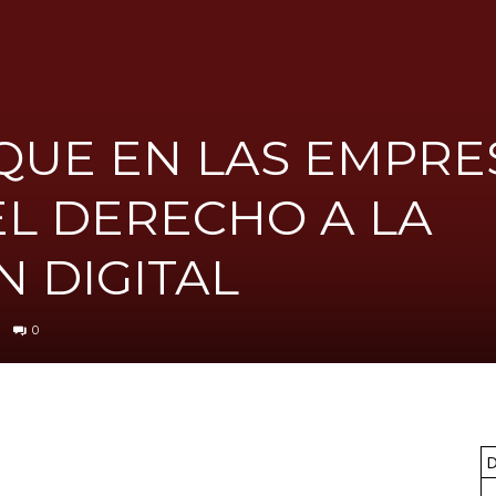
UGT
 QUE EN LAS EMPRE
FICA
EL DERECHO A LA
 DIGITAL
del
0
Barcelonès
D