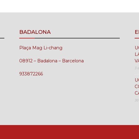
BADALONA
E
Plaça Mag Li-chang
U
L
08912 – Badalona – Barcelona
V
3 
933872266
U
C
C
30