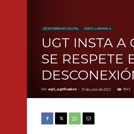
DESCONNEXIÓ DIGITAL
DRETS LABORALS
UGT INSTA A
SE RESPETE 
DESCONEXIÓN
Per
wp1_ugtficabcn
-
1943
31 de juliol de 2023